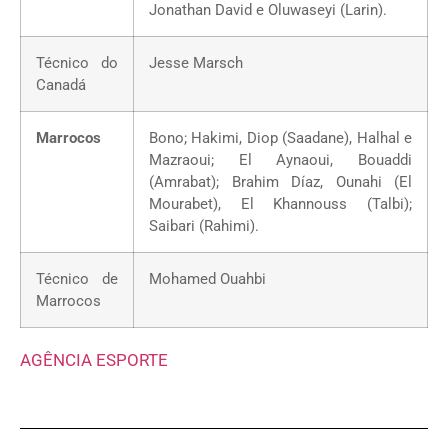
Jonathan David e Oluwaseyi (Larin).
Técnico do
Jesse Marsch
Canadá
Marrocos
Bono; Hakimi, Diop (Saadane), Halhal e
Mazraoui; El Aynaoui, Bouaddi
(Amrabat); Brahim Díaz, Ounahi (El
Mourabet), El Khannouss (Talbi);
Saibari (Rahimi).
Técnico de
Mohamed Ouahbi
Marrocos
AGÊNCIA ESPORTE