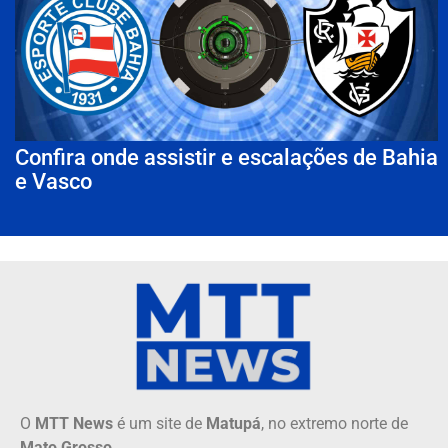
Confira onde assistir e escalações de Bahia
e Vasco
O
MTT News
é um site de
Matupá
, no extremo norte de
Mato Grosso
.