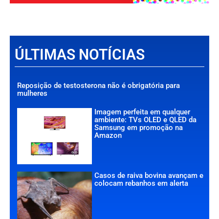
ÚLTIMAS NOTÍCIAS
Reposição de testosterona não é obrigatória para
mulheres
Imagem perfeita em qualquer
ambiente: TVs OLED e QLED da
Samsung em promoção na
Amazon
Casos de raiva bovina avançam e
colocam rebanhos em alerta