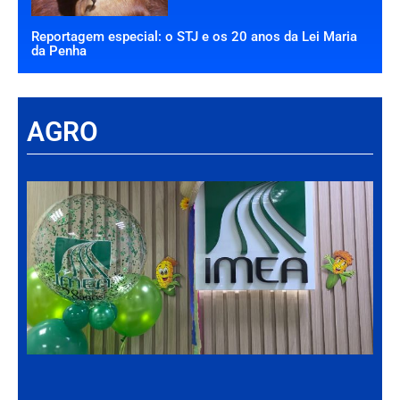
Reportagem especial: o STJ e os 20 anos da Lei Maria
da Penha
AGRO
Há
Im
tr
da
int
par
ag
de
Gr
30 d
202