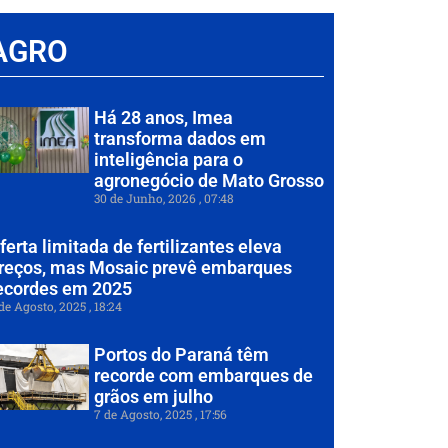
AGRO
Há 28 anos, Imea
transforma dados em
inteligência para o
agronegócio de Mato Grosso
30 de Junho, 2026
07:48
ferta limitada de fertilizantes eleva
reços, mas Mosaic prevê embarques
ecordes em 2025
de Agosto, 2025
18:24
Portos do Paraná têm
recorde com embarques de
grãos em julho
7 de Agosto, 2025
17:56