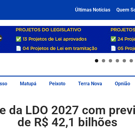
Últimas Notícias
Quem S
sso
Matupá
Peixoto
Terra Nova
Opnião
te da LDO 2027 com prev
de R$ 42,1 bilhões