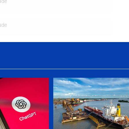
ade
ade