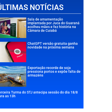
ÚLTIMAS NOTÍCIAS
Sala de amamentação
implantada por Juca do Guaraná
acolheu mães e fez história na
Câmara de Cuiabá
ChatGPT versão gratuita ganha
novidade na próxima semana
Exportação recorde de soja
pressiona portos e expõe falta de
armazéns
erceira Turma do STJ antecipa sessão do dia 18/8
ara as 13h