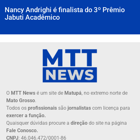
Nancy Andrighi é finalista do 3º Prêmio
Jabuti Acadêmico
O
MTT News
é um site de
Matupá
, no extremo norte de
Mato Grosso
.
Todos os
profissionais
são
jornalistas
com licença para
exercer a função.
Quaisquer dúvidas procure a
direção
do site na página
Fale Conosco.
CNPJ
: 46.046.472/0001-86