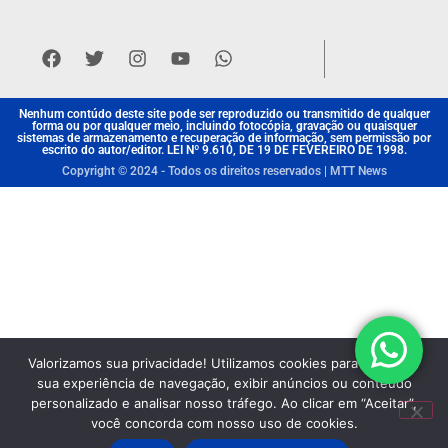
Nenhum contúdo deste site pode ser reproduzido ou transmitido de qualquer
forma ou por qualquer meio, incluindo fotocópia, gravação ou quaisquer
sistemas de armazenamento e recuperação de informação, sem permissão por
escrito do autor/editor. LEI Nº 9.610, DE 19 DE FEVEREIRO DE 1998.
Copyright © 2024 - Todos os direitos reservados | MTT News
Valorizamos sua privacidade! Utilizamos cookies para aprimorar
sua experiência de navegação, exibir anúncios ou conteúdo
personalizado e analisar nosso tráfego. Ao clicar em “Aceitar”,
você concorda com nosso uso de cookies.