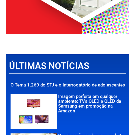
ÚLTIMAS NOTÍCIAS
O Tema 1.269 do STJ e o interrogatório de adolescentes
Imagem perfeita em qualquer
ambiente: TVs OLED e QLED da
Samsung em promoção na
Amazon