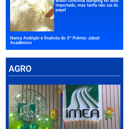
Brasil confirma dumping no leite
importado, mas tarifa não sai do
papel
Nancy Andrighi é finalista do 3º Prêmio Jabuti
Acadêmico
AGRO
Há
Im
tr
da
int
par
ag