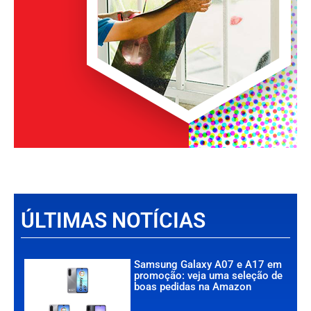
ÚLTIMAS NOTÍCIAS
Samsung Galaxy A07 e A17 em
promoção: veja uma seleção de
boas pedidas na Amazon