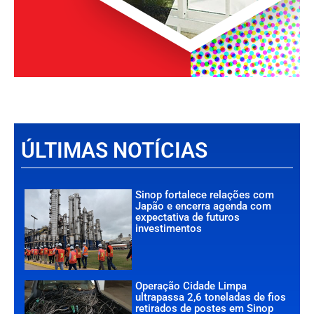
ÚLTIMAS NOTÍCIAS
Sinop fortalece relações com
Japão e encerra agenda com
expectativa de futuros
investimentos
Operação Cidade Limpa
ultrapassa 2,6 toneladas de fios
retirados de postes em Sinop