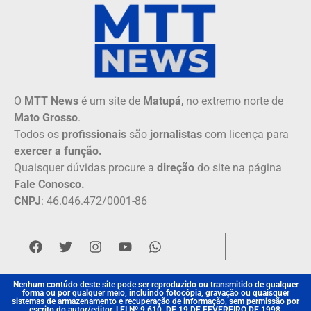
O
MTT News
é um site de
Matupá
, no extremo norte de
Mato Grosso
.
Todos os
profissionais
são
jornalistas
com licença para
exercer a função.
Quaisquer dúvidas procure a
direção
do site na página
Fale Conosco.
CNPJ
: 46.046.472/0001-86
Nenhum contúdo deste site pode ser reproduzido ou transmitido de qualquer
forma ou por qualquer meio, incluindo fotocópia, gravação ou quaisquer
sistemas de armazenamento e recuperação de informação, sem permissão por
escrito do autor/editor. LEI Nº 9.610, DE 19 DE FEVEREIRO DE 1998.