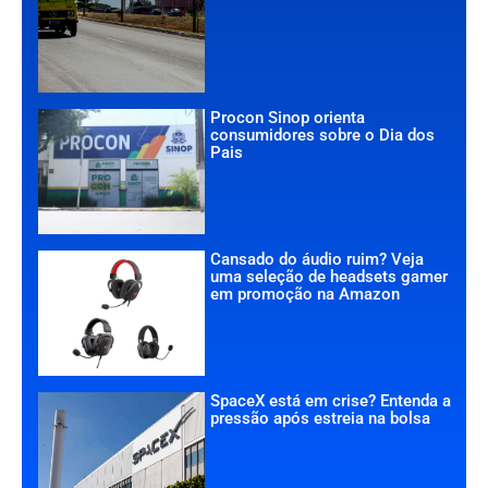
Procon Sinop orienta
consumidores sobre o Dia dos
Pais
Cansado do áudio ruim? Veja
uma seleção de headsets gamer
em promoção na Amazon
SpaceX está em crise? Entenda a
pressão após estreia na bolsa