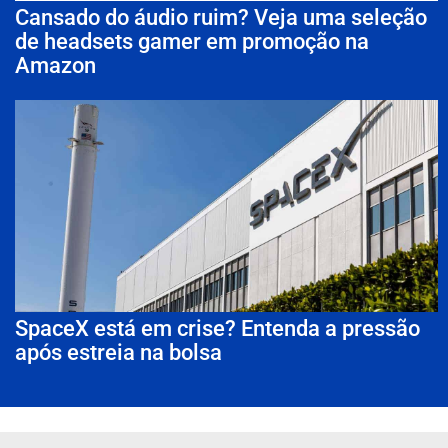
Cansado do áudio ruim? Veja uma seleção
de headsets gamer em promoção na
Amazon
SpaceX está em crise? Entenda a pressão
após estreia na bolsa