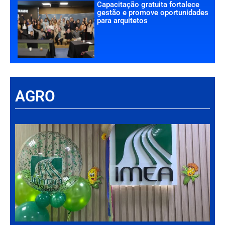
Capacitação gratuita fortalece
gestão e promove oportunidades
para arquitetos
AGRO
Há
Im
tr
da
int
par
ag
de
Gr
30 d