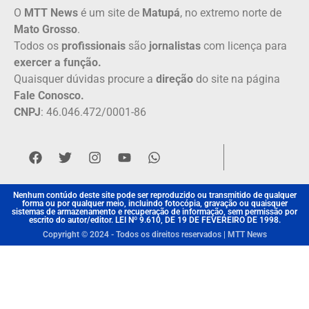
O
MTT News
é um site de
Matupá
, no extremo norte de
Mato Grosso
.
Todos os
profissionais
são
jornalistas
com licença para
exercer a função.
Quaisquer dúvidas procure a
direção
do site na página
Fale Conosco.
CNPJ
: 46.046.472/0001-86
Nenhum contúdo deste site pode ser reproduzido ou transmitido de qualquer
forma ou por qualquer meio, incluindo fotocópia, gravação ou quaisquer
sistemas de armazenamento e recuperação de informação, sem permissão por
escrito do autor/editor. LEI Nº 9.610, DE 19 DE FEVEREIRO DE 1998.
Copyright © 2024 - Todos os direitos reservados | MTT News