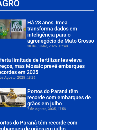
AGRO
Há 28 anos, Imea
transforma dados em
inteligência para o
agronegócio de Mato Grosso
30 de Junho, 2026
07:48
ferta limitada de fertilizantes eleva
reços, mas Mosaic prevê embarques
ecordes em 2025
de Agosto, 2025
18:24
Portos do Paraná têm
recorde com embarques de
grãos em julho
7 de Agosto, 2025
17:56
ortos do Paraná têm recorde com
mbarques de grãos em julho