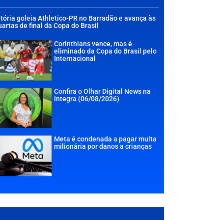
itória goleia Athletico-PR no Barradão e avança às
uartas de final da Copa do Brasil
Corinthians vence, mas é
eliminado da Copa do Brasil pelo
Internacional
Confira o Olhar Digital News na
íntegra (06/08/2026)
Meta é condenada a pagar multa
milionária por danos a crianças