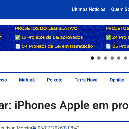
Últimas Notícias
Quem S
sso
Matupá
Peixoto
Terra Nova
Opnião
ar: iPhones Apple em p
leudson Moreira
08/07/2026
08:42