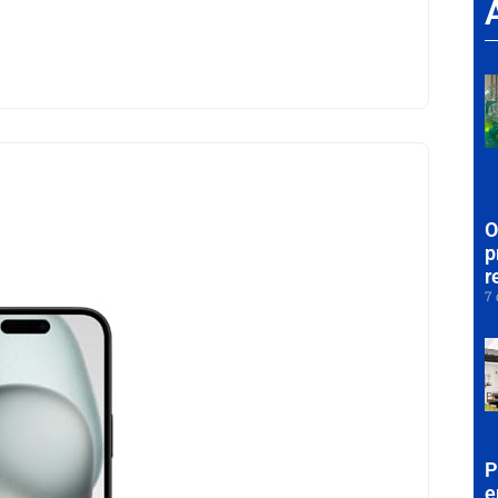
O
p
r
7 
P
e