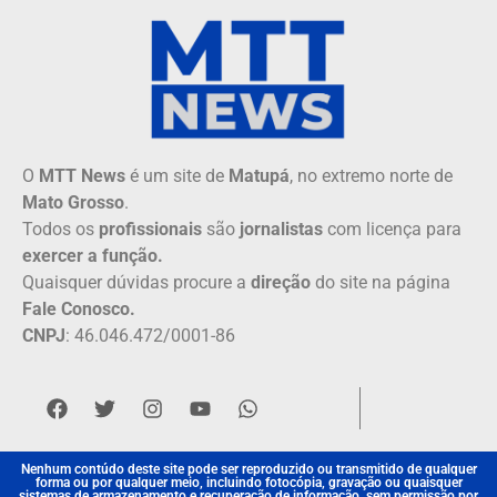
O
MTT News
é um site de
Matupá
, no extremo norte de
Mato Grosso
.
Todos os
profissionais
são
jornalistas
com licença para
exercer a função.
Quaisquer dúvidas procure a
direção
do site na página
Fale Conosco.
CNPJ
: 46.046.472/0001-86
Nenhum contúdo deste site pode ser reproduzido ou transmitido de qualquer
forma ou por qualquer meio, incluindo fotocópia, gravação ou quaisquer
sistemas de armazenamento e recuperação de informação, sem permissão por