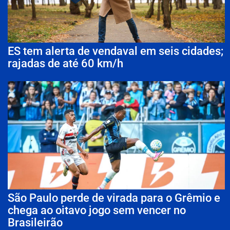
ES tem alerta de vendaval em seis cidades;
rajadas de até 60 km/h
São Paulo perde de virada para o Grêmio e
chega ao oitavo jogo sem vencer no
Brasileirão