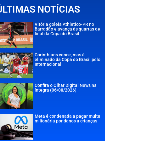
ÚLTIMAS NOTÍCIAS
Vitória goleia Athletico-PR no
Barradão e avança às quartas de
final da Copa do Brasil
Corinthians vence, mas é
eliminado da Copa do Brasil pelo
Internacional
Confira o Olhar Digital News na
íntegra (06/08/2026)
Meta é condenada a pagar multa
milionária por danos a crianças