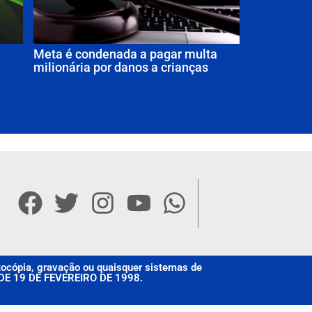
Meta é condenada a pagar multa
milionária por danos a crianças
otocópia, gravação ou quaisquer sistemas de
, DE 19 DE FEVEREIRO DE 1998.