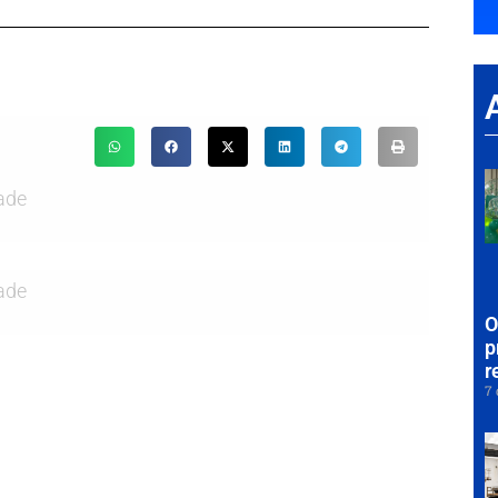
ade
ade
O
p
r
7 