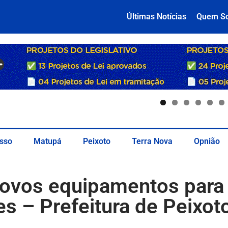
Últimas Notícias
Quem S
sso
Matupá
Peixoto
Terra Nova
Opnião
novos equipamentos para
es – Prefeitura de Peixo