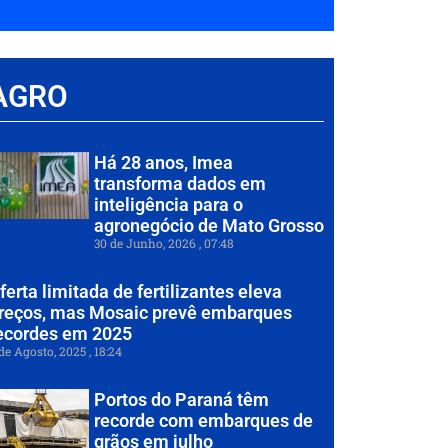
AGRO
Há 28 anos, Imea
transforma dados em
inteligência para o
agronegócio de Mato Grosso
30 de Junho, 2026
07:48
ferta limitada de fertilizantes eleva
reços, mas Mosaic prevê embarques
ecordes em 2025
de Agosto, 2025
18:24
Portos do Paraná têm
recorde com embarques de
grãos em julho