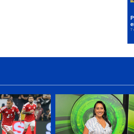
P
e
7 