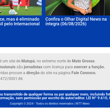
ce, mas é eliminado
Confira o Olhar Digital News na
il pelo Internacional
íntegra (06/08/2026)
é um site de
Matupá
, no extremo norte de
Mato Grosso
.
issionais
são
jornalistas
com licença para
exercer a função.
idas procure a
direção
do site na página
Fale Conosco.
6.472/0001-86
u transmitido de qualquer forma ou por qualquer meio, incluindo f
rmação, sem permissão por escrito do autor/editor. LEI Nº 9.610
Copyright © 2024 - Todos os direitos reservados | MTT News