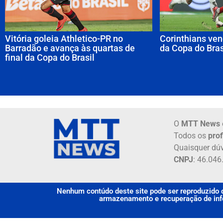
Vitória goleia Athletico-PR no
Corinthians ven
Barradão e avança às quartas de
da Copa do Bras
final da Copa do Brasil
O
MTT News
Todos os
prof
Quaisquer dúv
CNPJ
: 46.04
Nenhum contúdo deste site pode ser reproduzido o
armazenamento e recuperação de info