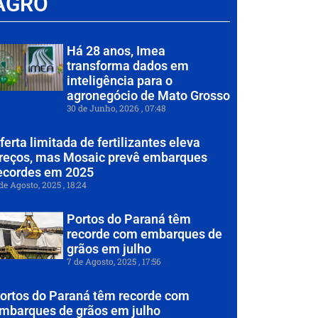
AGRO
Há 28 anos, Imea
transforma dados em
inteligência para o
agronegócio de Mato Grosso
30 de Junho, 2026
07:48
ferta limitada de fertilizantes eleva
reços, mas Mosaic prevê embarques
ecordes em 2025
de Agosto, 2025
18:24
Portos do Paraná têm
recorde com embarques de
grãos em julho
7 de Agosto, 2025
17:56
ortos do Paraná têm recorde com
mbarques de grãos em julho