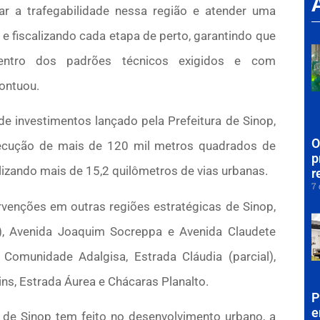
r a trafegabilidade nessa região e atender uma
fiscalizando cada etapa de perto, garantindo que
entro dos padrões técnicos exigidos e com
pontuou.
de investimentos lançado pela Prefeitura de Sinop,
O
xecução de mais de 120 mil metros quadrados de
p
lizando mais de 15,2 quilômetros de vias urbanas.
r
7 
rvenções em outras regiões estratégicas de Sinop,
al), Avenida Joaquim Socreppa e Avenida Claudete
 Comunidade Adalgisa, Estrada Cláudia (parcial),
xins, Estrada Áurea e Chácaras Planalto.
P
e
 de Sinop tem feito no desenvolvimento urbano, a