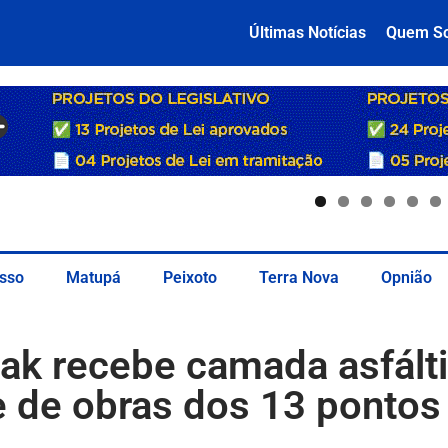
Últimas Notícias
Quem S
sso
Matupá
Peixoto
Terra Nova
Opnião
jak recebe camada asfált
e de obras dos 13 pontos