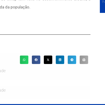
7 
ida da população.
ade
ade