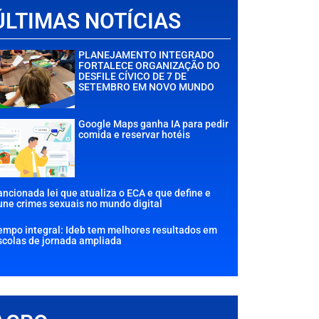
ÚLTIMAS NOTÍCIAS
PLANEJAMENTO INTEGRADO
FORTALECE ORGANIZAÇÃO DO
DESFILE CÍVICO DE 7 DE
SETEMBRO EM NOVO MUNDO
Google Maps ganha IA para pedir
comida e reservar hotéis
ancionada lei que atualiza o ECA e que define e
une crimes sexuais no mundo digital
empo integral: Ideb tem melhores resultados em
scolas de jornada ampliada