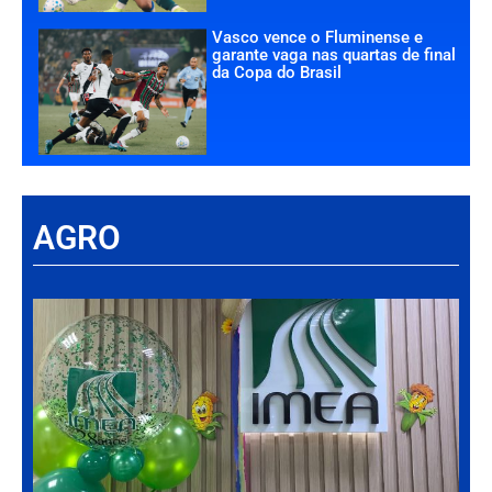
Vasco vence o Fluminense e
garante vaga nas quartas de final
da Copa do Brasil
AGRO
Há
Im
tr
da
int
par
ag
de