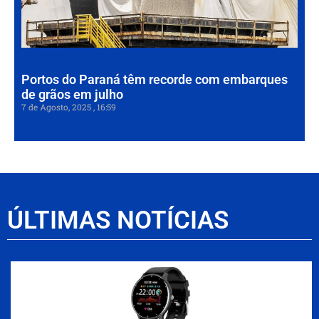
de
em
7 de
202
Portos do Paraná têm recorde com embarques
de grãos em julho
7 de Agosto, 2025
16:59
ÚLTIMAS NOTÍCIAS