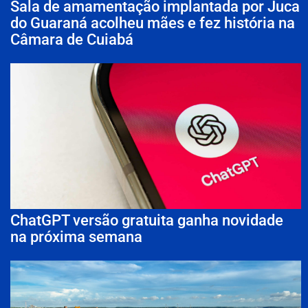
Sala de amamentação implantada por Juca
do Guaraná acolheu mães e fez história na
Câmara de Cuiabá
ChatGPT versão gratuita ganha novidade
na próxima semana