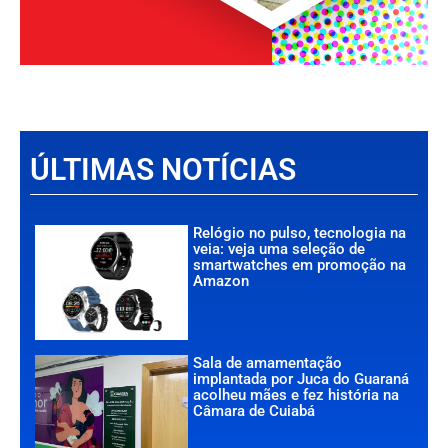
ÚLTIMAS NOTÍCIAS
Relógio no pulso, tecnologia na
veia: veja uma seleção de
smartwatches em promoção na
Amazon
Sala de amamentação
implantada por Juca do Guaraná
acolheu mães e fez história na
Câmara de Cuiabá