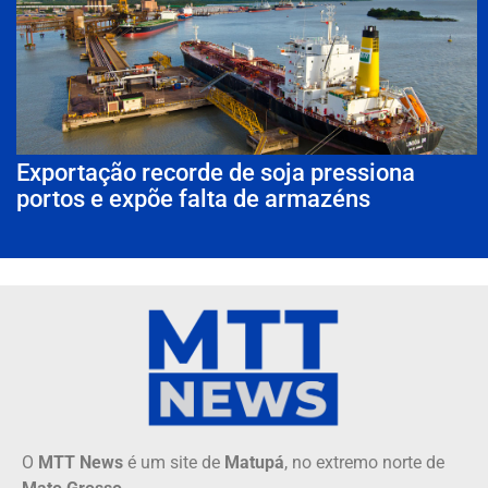
Exportação recorde de soja pressiona
portos e expõe falta de armazéns
O
MTT News
é um site de
Matupá
, no extremo norte de