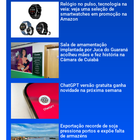
Relógio no pulso, tecnologia na
veia: veja uma seleção de
smartwatches em promoção na
Amazon
Sala de amamentação
implantada por Juca do Guaraná
acolheu mães e fez história na
Câmara de Cuiabá
ChatGPT versão gratuita ganha
novidade na próxima semana
Exportação recorde de soja
pressiona portos e expõe falta
de armazéns