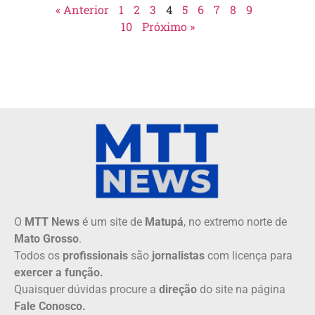
« Anterior
1
2
3
4
5
6
7
8
9
10
Próximo »
O
MTT News
é um site de
Matupá
, no extremo norte de
Mato Grosso
.
Todos os
profissionais
são
jornalistas
com licença para
exercer a função.
Quaisquer dúvidas procure a
direção
do site na página
Fale Conosco.