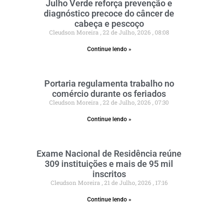
Julho Verde reforça prevenção e
diagnóstico precoce do câncer de
cabeça e pescoço
Cleudson Moreira
22 de Julho, 2026
08:08
Continue lendo »
Portaria regulamenta trabalho no
comércio durante os feriados
Cleudson Moreira
22 de Julho, 2026
07:30
Continue lendo »
Exame Nacional de Residência reúne
309 instituições e mais de 95 mil
inscritos
Cleudson Moreira
21 de Julho, 2026
17:16
Continue lendo »