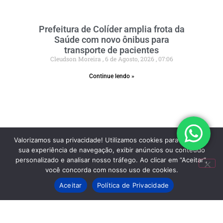
Prefeitura de Colíder amplia frota da
Saúde com novo ônibus para
transporte de pacientes
Cleudson Moreira
6 de Agosto, 2026
07:06
Continue lendo »
Valorizamos sua privacidade! Utilizamos cookies para aprimorar
sua experiência de navegação, exibir anúncios ou conteúdo
personalizado e analisar nosso tráfego. Ao clicar em “Aceitar”,
você concorda com nosso uso de cookies.
Aceitar
Política de Privacidade
Cruzeiro vence a Chapecoense e está
nas quartas de final da Copa do Brasil
Cleudson Moreira
6 de Agosto, 2026
00:36