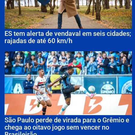
ES tem alerta de vendaval em seis cidades;
rajadas de até 60 km/h
São Paulo perde de virada para o Grêmio e
chega ao oitavo jogo sem vencer no
Brasileirão