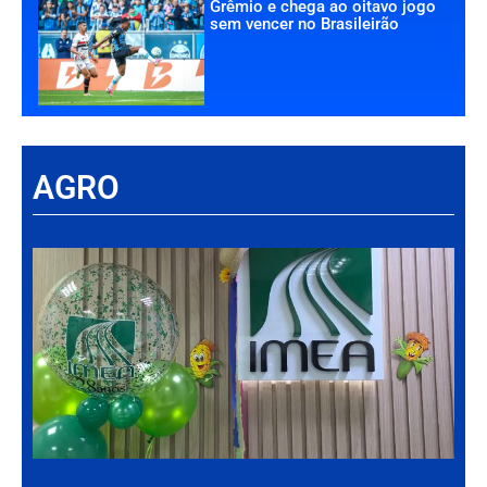
Grêmio e chega ao oitavo jogo
sem vencer no Brasileirão
AGRO
Há
Im
tr
da
int
par
ag
de
Gr
30 d
202