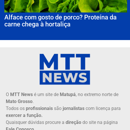
Alface com gosto de porco? Proteína da
carne chega à hortaliça
O
MTT News
é um site de
Matupá
, no extremo norte de
Mato Grosso
.
Todos os
profissionais
são
jornalistas
com licença para
exercer a função.
Quaisquer dúvidas procure a
direção
do site na página
Fale Conosco.