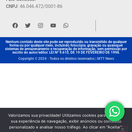
CNPJ
: 46.046.472/0001-86
Nenhum contúdo deste site pode ser reproduzido ou transmitido de qualquer
forma ou por qualquer meio, incluindo fotocópia, gravação ou quaisquer
sistemas de armazenamento e recuperação de informação, sem permissão por
escrito do autor/editor. LEI Nº 9.610, DE 19 DE FEVEREIRO DE 1998.
Copyright © 2024 - Todos os direitos reservados | MTT News
Valorizamos sua privacidade! Utilizamos cookies para aprimorar
sua experiência de navegação, exibir anúncios ou conteúdo
personalizado e analisar nosso tráfego. Ao clicar em “Aceitar”,