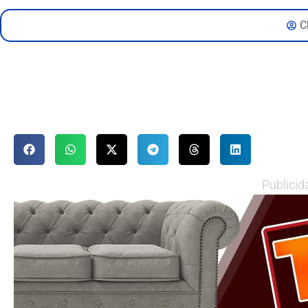
C
Publicid