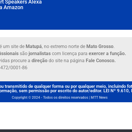
rt Speakers Alexa
na Amazon
é um site de
Matupá
, no extremo norte de
Mato Grosso
.
issionais
são
jornalistas
com licença para
exercer a função.
idas procure a
direção
do site na página
Fale Conosco.
6.472/0001-86
u transmitido de qualquer forma ou por qualquer meio, incluindo f
rmação, sem permissão por escrito do autor/editor. LEI Nº 9.610
Copyright © 2024 - Todos os direitos reservados | MTT News