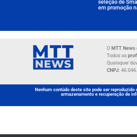
seleção de Sma
em promoção 
O
MTT News
Todos os
prof
Quaisquer dúv
CNPJ
: 46.04
Nenhum contúdo deste site pode ser reproduzido o
armazenamento e recuperação de info