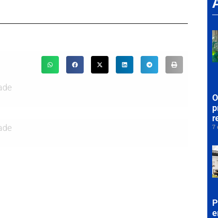
ade
O
p
r
7 
ade
P
e