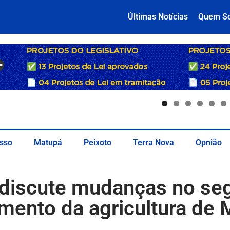
Últimas Notícias
Quem S
sso
Matupá
Peixoto
Terra Nova
Opnião
discute mudanças no seg
imento da agricultura de