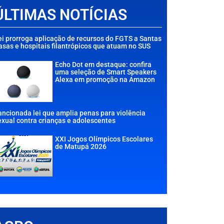
ÚLTIMAS NOTÍCIAS
ei prorroga aplicação de recursos do FGTS a Santas
asas e hospitais filantrópicos que atuam no SUS
Echo Dot em destaque: confira
uma seleção de Smart Speakers
Alexa em promoção na Amazon
ancionada lei que amplia penas para violência
exual contra crianças e adolescentes
XXI Jogos Olímpicos Escolares
de Matupá 2026