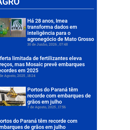
AGRO
Há 28 anos, Imea
transforma dados em
inteligência para o
agronegócio de Mato Grosso
30 de Junho, 2026
07:48
ferta limitada de fertilizantes eleva
reços, mas Mosaic prevê embarques
ecordes em 2025
de Agosto, 2025
18:24
Portos do Paraná têm
recorde com embarques de
grãos em julho
7 de Agosto, 2025
17:56
ortos do Paraná têm recorde com
mbarques de grãos em julho