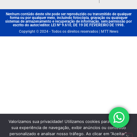
Nenhum contúdo deste site pode ser reproduzido ou transmitido de qualquer
forma ou por qualquer meio, incluindo fotocópia, gravação ou quaisquer
sistemas de armazenamento e recuperação de informação, sem permissão por
escrito do autor/editor. LEI Nº 9.610, DE 19 DE FEVEREIRO DE 1998.
Copyright © 2024 - Todos os direitos reservados | MTT News
Valorizamos sua privacidade! Utilizamos cookies para aprimorar
sua experiência de navegação, exibir anúncios ou conteúdo
personalizado e analisar nosso tráfego. Ao clicar em “Aceitar”,