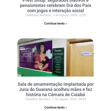
Previ Sinop: segurados inativos e
pensionistas celebram Dia dos Pais
com jogos e interação social
Cleudson Moreira
7 de Agosto, 2026
11:20
Continue lendo »
Sala de amamentação implantada por
Juca do Guaraná acolheu mães e fez
história na Câmara de Cuiabá
Cleudson Moreira
7 de Agosto, 2026
09:23
Continue lendo »