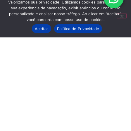
Valorizamos sua privacidade! Utilizamos cookies para aprimorar
Continue lendo »
sua experiência de navegação, exibir anúncios ou conteúdo
personalizado e analisar nosso tráfego. Ao clicar em “Aceitar”,
você concorda com nosso uso de cookies.
Aceitar
Política de Privacidade
Ex-governador Mauro Mendes e
deputado Fábio Garcia são alvos de
operação da PF que apura desvio de
R$ 308 milhões em acordo entre MT e
empresa de telefonia
Cleudson Moreira
6 de Agosto, 2026
09:40
Continue lendo »