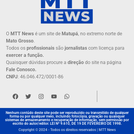
O
MTT News
é um site de
Matupá
, no extremo norte de
Mato Grosso
.
Todos os
profissionais
são
jornalistas
com licença para
exercer a função.
Quaisquer dúvidas procure a
direção
do site na página
Fale Conosco.
CNPJ
: 46.046.472/0001-86
Nenhum contúdo deste site pode ser reproduzido ou transmitido de qualquer
forma ou por qualquer meio, incluindo fotocópia, gravação ou quaisquer
sistemas de armazenamento e recuperação de informação, sem permissão por
escrito do autor/editor. LEI Nº 9.610, DE 19 DE FEVEREIRO DE 1998.
Copyright © 2024 - Todos os direitos reservados | MTT News