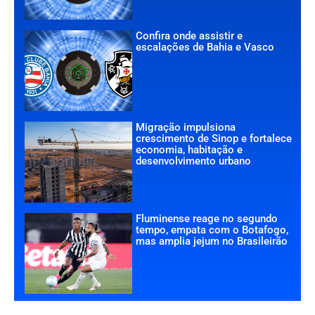
Confira onde assistir e
escalações de Bahia e Vasco
Migração impulsiona
crescimento de Sinop e fortalece
economia, habitação e
desenvolvimento urbano
Fluminense reage no segundo
tempo, empata com o Botafogo,
mas amplia jejum no Brasileirão