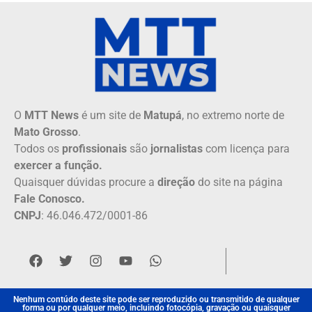
O
MTT News
é um site de
Matupá
, no extremo norte de
Mato Grosso
.
Todos os
profissionais
são
jornalistas
com licença para
exercer a função.
Quaisquer dúvidas procure a
direção
do site na página
Fale Conosco.
CNPJ
: 46.046.472/0001-86
Nenhum contúdo deste site pode ser reproduzido ou transmitido de qualquer
forma ou por qualquer meio, incluindo fotocópia, gravação ou quaisquer