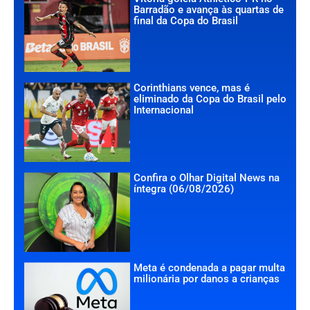
Barradão e avança às quartas de
final da Copa do Brasil
Corinthians vence, mas é
eliminado da Copa do Brasil pelo
Internacional
Confira o Olhar Digital News na
íntegra (06/08/2026)
Meta é condenada a pagar multa
milionária por danos a crianças