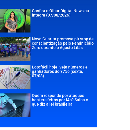
Confira o Olhar Digital News na
íntegra (07/08/2026)
Nova Guarita promove pit stop de
conscientização pelo Feminicídio
Zero durante o Agosto Lilás
Lotofácil hoje: veja números e
ganhadores do 3756 (sexta,
07/08)
Quem responde por ataques
hackers feitos por IAs? Saiba o
que diz a lei brasileira