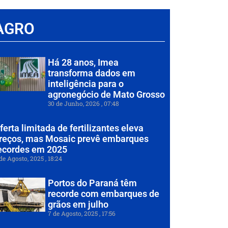
AGRO
Há 28 anos, Imea
transforma dados em
inteligência para o
agronegócio de Mato Grosso
30 de Junho, 2026
07:48
ferta limitada de fertilizantes eleva
reços, mas Mosaic prevê embarques
ecordes em 2025
de Agosto, 2025
18:24
Portos do Paraná têm
recorde com embarques de
grãos em julho
7 de Agosto, 2025
17:56