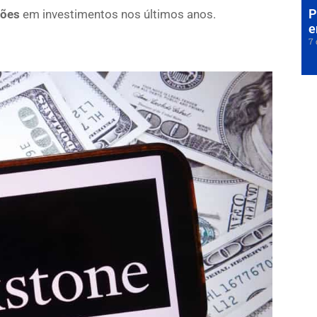
P
hões
em investimentos nos últimos anos.
e
7 