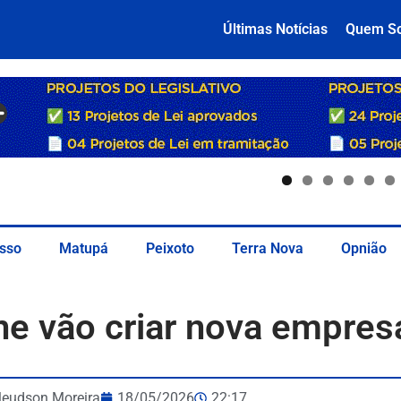
Últimas Notícias
Quem S
sso
Matupá
Peixoto
Terra Nova
Opnião
ne vão criar nova empres
leudson Moreira
18/05/2026
22:17