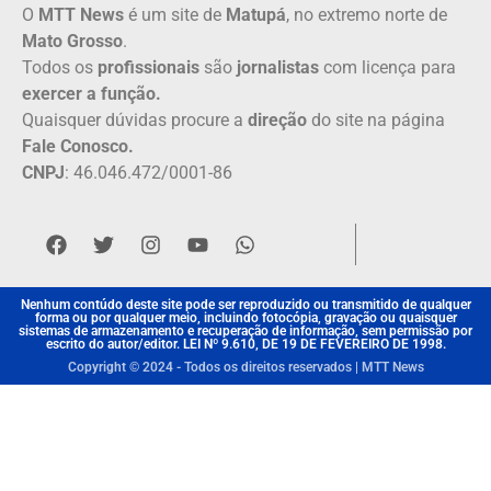
O
MTT News
é um site de
Matupá
, no extremo norte de
Mato Grosso
.
Todos os
profissionais
são
jornalistas
com licença para
exercer a função.
Quaisquer dúvidas procure a
direção
do site na página
Fale Conosco.
CNPJ
: 46.046.472/0001-86
Nenhum contúdo deste site pode ser reproduzido ou transmitido de qualquer
forma ou por qualquer meio, incluindo fotocópia, gravação ou quaisquer
sistemas de armazenamento e recuperação de informação, sem permissão por
escrito do autor/editor. LEI Nº 9.610, DE 19 DE FEVEREIRO DE 1998.
Copyright © 2024 - Todos os direitos reservados | MTT News