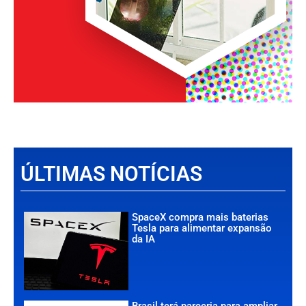
ÚLTIMAS NOTÍCIAS
SpaceX compra mais baterias
Tesla para alimentar expansão
da IA
Brasil terá parceria para ampliar