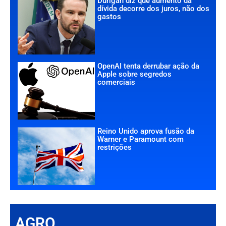
Durigan diz que aumento da
dívida decorre dos juros, não dos
gastos
OpenAI tenta derrubar ação da
Apple sobre segredos
comerciais
Reino Unido aprova fusão da
Warner e Paramount com
restrições
AGRO