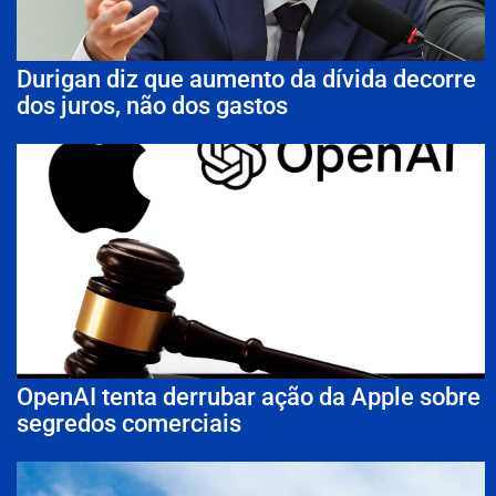
Durigan diz que aumento da dívida decorre
dos juros, não dos gastos
OpenAI tenta derrubar ação da Apple sobre
segredos comerciais