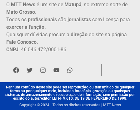
O
MTT News
é um site de
Matupá
, no extremo norte de
Mato Grosso
.
Todos os
profissionais
são
jornalistas
com licença para
exercer a função.
Quaisquer dúvidas procure a
direção
do site na página
Fale Conosco.
CNPJ
: 46.046.472/0001-86
Nenhum contúdo deste site pode ser reproduzido ou transmitido de qualquer
forma ou por qualquer meio, incluindo fotocópia, gravação ou quaisquer
sistemas de armazenamento e recuperação de informação, sem permissão por
escrito do autor/editor. LEI Nº 9.610, DE 19 DE FEVEREIRO DE 1998.
Copyright © 2024 - Todos os direitos reservados | MTT News