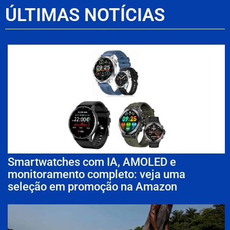
ÚLTIMAS NOTÍCIAS
Smartwatches com IA, AMOLED e
monitoramento completo: veja uma
seleção em promoção na Amazon