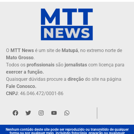
O
MTT News
é um site de
Matupá
, no extremo norte de
Mato Grosso
.
Todos os
profissionais
são
jornalistas
com licença para
exercer a função.
Quaisquer dúvidas procure a
direção
do site na página
Fale Conosco.
CNPJ
: 46.046.472/0001-86
Nenhum contúdo deste site pode ser reproduzido ou transmitido de qualquer
forma ou por qualquer meio, incluindo fotocópia, gravação ou quaisquer