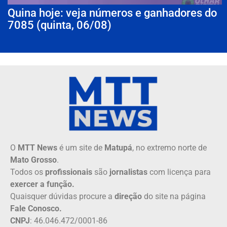
Quina hoje: veja números e ganhadores do
7085 (quinta, 06/08)
O
MTT News
é um site de
Matupá
, no extremo norte de
Mato Grosso
.
Todos os
profissionais
são
jornalistas
com licença para
exercer a função.
Quaisquer dúvidas procure a
direção
do site na página
Fale Conosco.
CNPJ
: 46.046.472/0001-86