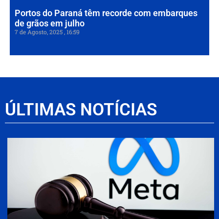
Portos do Paraná têm recorde com embarques
de grãos em julho
7 de Agosto, 2025
16:59
ÚLTIMAS NOTÍCIAS