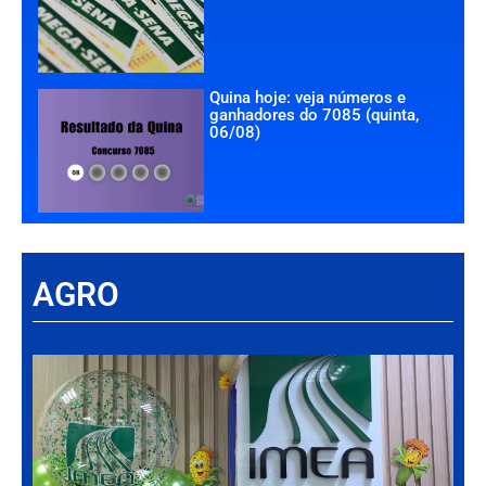
Quina hoje: veja números e
ganhadores do 7085 (quinta,
06/08)
AGRO
Há
Im
tr
da
int
par