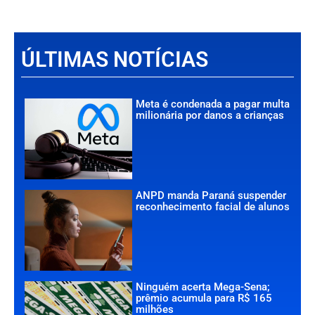
ÚLTIMAS NOTÍCIAS
Meta é condenada a pagar multa
milionária por danos a crianças
ANPD manda Paraná suspender
reconhecimento facial de alunos
Ninguém acerta Mega-Sena;
prêmio acumula para R$ 165
milhões