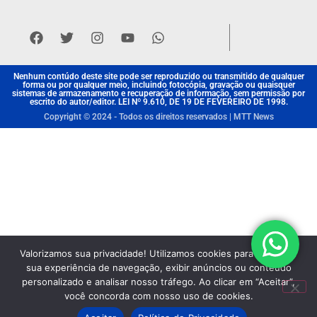
Nenhum contúdo deste site pode ser reproduzido ou transmitido de qualquer
forma ou por qualquer meio, incluindo fotocópia, gravação ou quaisquer
sistemas de armazenamento e recuperação de informação, sem permissão por
escrito do autor/editor. LEI Nº 9.610, DE 19 DE FEVEREIRO DE 1998.
Copyright © 2024 - Todos os direitos reservados | MTT News
Valorizamos sua privacidade! Utilizamos cookies para aprimorar
sua experiência de navegação, exibir anúncios ou conteúdo
personalizado e analisar nosso tráfego. Ao clicar em “Aceitar”,
você concorda com nosso uso de cookies.