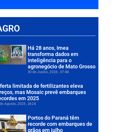
AGRO
Há 28 anos, Imea
transforma dados em
inteligência para o
agronegócio de Mato Grosso
30 de Junho, 2026
07:48
ferta limitada de fertilizantes eleva
reços, mas Mosaic prevê embarques
ecordes em 2025
de Agosto, 2025
18:24
Portos do Paraná têm
recorde com embarques de
grãos em julho