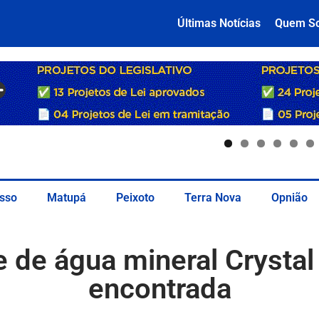
Últimas Notícias
Quem S
sso
Matupá
Peixoto
Terra Nova
Opnião
e de água mineral Crystal
encontrada