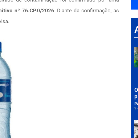
nitivo nº 76.CP.0/2026
. Diante da confirmação, as
visa.
O
p
r
7 