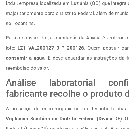
Ltda., empresa localizada em Luziânia (GO) que integra 
majoritariamente para o Distrito Federal, além de munic
no Tocantins.
Para o consumidor, a orientação da Anvisa é verificar 
lote:
LZ1 VAL200127 3 P 200126
. Quem possuir ga
consumir a água
. E deve aguardar as instruções da 
reembolso do valor.
Análise laboratorial co
fabricante recolhe o produto
A presença do micro-organismo foi descoberta dur
Vigilância Sanitária do Distrito Federal (Divisa-DF)
. O
Federal (Lacen-DF) conduziu a análise inicial. E o r