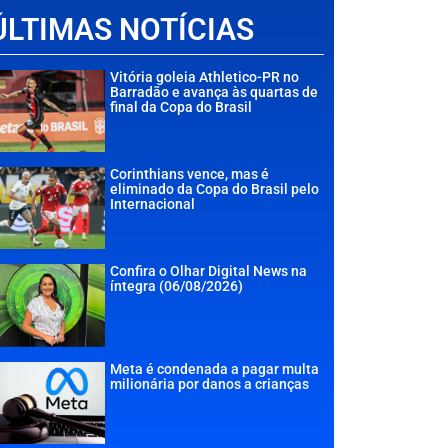
ÚLTIMAS NOTÍCIAS
Vitória goleia Athletico-PR no
Barradão e avança às quartas de
final da Copa do Brasil
Corinthians vence, mas é
eliminado da Copa do Brasil pelo
Internacional
Confira o Olhar Digital News na
íntegra (06/08/2026)
Meta é condenada a pagar multa
milionária por danos a crianças