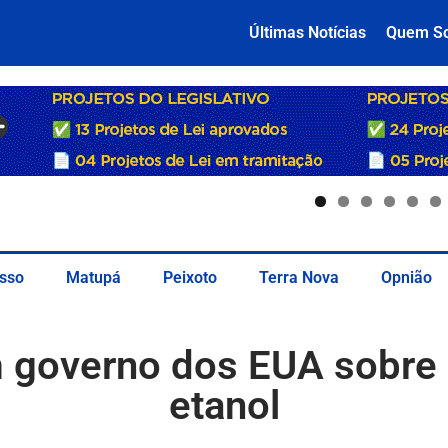
Últimas Notícias
Quem S
sso
Matupá
Peixoto
Terra Nova
Opnião
governo dos EUA sobre po
etanol