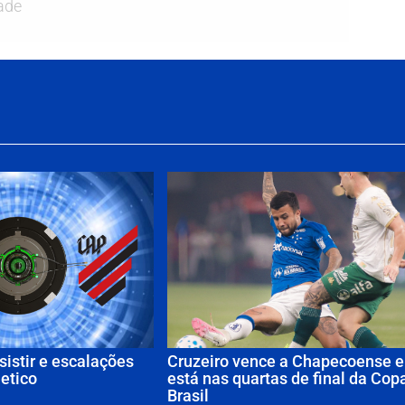
ade
sistir e escalações
Cruzeiro vence a Chapecoense e
letico
está nas quartas de final da Cop
Brasil