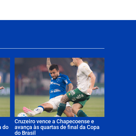
Cruzeiro vence a Chapecoense e
a do
avança às quartas de final da Copa
do Brasil