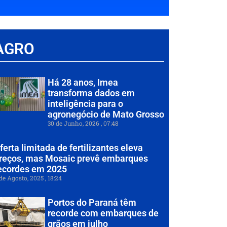
AGRO
Há 28 anos, Imea
transforma dados em
inteligência para o
agronegócio de Mato Grosso
30 de Junho, 2026
07:48
ferta limitada de fertilizantes eleva
reços, mas Mosaic prevê embarques
ecordes em 2025
de Agosto, 2025
18:24
Portos do Paraná têm
recorde com embarques de
grãos em julho