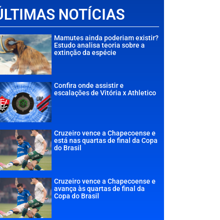
ÚLTIMAS NOTÍCIAS
Mamutes ainda poderiam existir?
Estudo analisa teoria sobre a
extinção da espécie
Confira onde assistir e
escalações de Vitória x Athletico
Cruzeiro vence a Chapecoense e
está nas quartas de final da Copa
do Brasil
Cruzeiro vence a Chapecoense e
avança às quartas de final da
Copa do Brasil