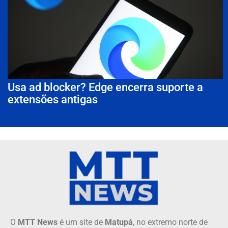
Usa ad blocker? Edge encerra suporte a
extensões antigas
O
MTT News
é um site de
Matupá
, no extremo norte de