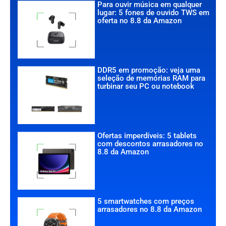
Para ouvir música em qualquer
lugar: 5 fones de ouvido TWS em
oferta no 8.8 da Amazon
DDR5 em promoção: veja uma
seleção de memórias RAM para
turbinar seu PC ou notebook
Ofertas imperdíveis: 5 tablets
com descontos arrasadores no
8.8 da Amazon
5 smartwatches com preços
arrasadores no 8.8 da Amazon