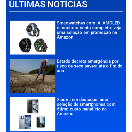
ÚLTIMAS NOTÍCIAS
Smartwatches com IA, AMOLED
e monitoramento completo: veja
uma seleção em promoção na
Amazon
Estado decreta emergência por
risco de seca severa até o fim do
ano
Xiaomi em destaque: uma
seleção de smartphones com
ótimo custo-benefício na
Amazon