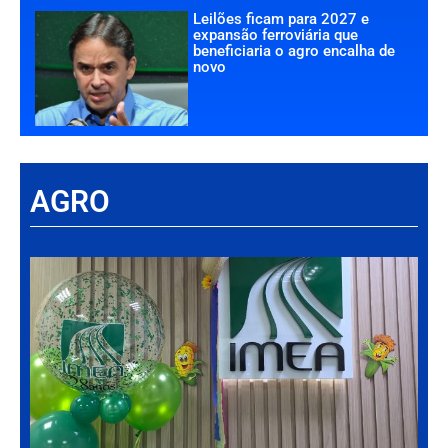
Leilões ficam para 2027 e
expansão ferroviária que
beneficiaria o agro encalha de
novo
AGRO
Há
Im
tr
da
int
par
ag
de
Gr