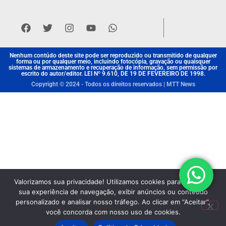
Nenhum contúdo deste site pode ser reproduzido ou transmitido de qualquer
forma ou por qualquer meio, incluindo fotocópia, gravação ou quaisquer
sistemas de armazenamento e recuperação de informação, sem permissão por
escrito do autor/editor. LEI Nº 9.610, DE 19 DE FEVEREIRO DE 1998.
Copyright © 2024 - Todos os direitos reservados | MTT News
Valorizamos sua privacidade! Utilizamos cookies para aprimorar
sua experiência de navegação, exibir anúncios ou conteúdo
personalizado e analisar nosso tráfego. Ao clicar em “Aceitar”,
você concorda com nosso uso de cookies.