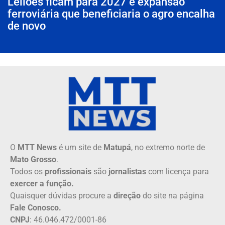
Leilões ficam para 2027 e expansão
ferroviária que beneficiaria o agro encalha
de novo
O
MTT News
é um site de
Matupá
, no extremo norte de
Mato Grosso
.
Todos os
profissionais
são
jornalistas
com licença para
exercer a função.
Quaisquer dúvidas procure a
direção
do site na página
Fale Conosco.
CNPJ
: 46.046.472/0001-86