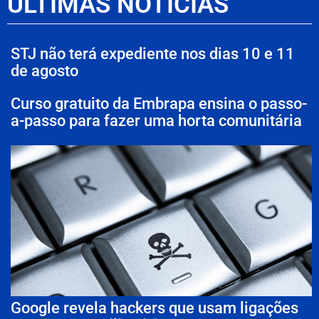
ÚLTIMAS NOTÍCIAS
STJ não terá expediente nos dias 10 e 11
de agosto
Curso gratuito da Embrapa ensina o passo-
a-passo para fazer uma horta comunitária
Google revela hackers que usam ligações