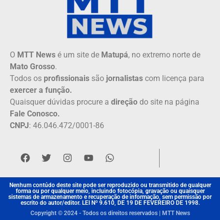
O
MTT News
é um site de
Matupá
, no extremo norte de
Mato Grosso
.
Todos os
profissionais
são
jornalistas
com licença para
exercer a função.
Quaisquer dúvidas procure a
direção
do site na página
Fale Conosco.
CNPJ
: 46.046.472/0001-86
Nenhum contúdo deste site pode ser reproduzido ou transmitido de qualquer
forma ou por qualquer meio, incluindo fotocópia, gravação ou quaisquer
sistemas de armazenamento e recuperação de informação, sem permissão por
escrito do autor/editor. LEI Nº 9.610, DE 19 DE FEVEREIRO DE 1998.
Copyright © 2024 - Todos os direitos reservados | MTT News