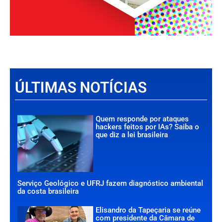
ÚLTIMAS NOTÍCIAS
Quem responde por ataques
hackers feitos por IAs? Saiba o
que diz a lei brasileira
Serviço Geológico e UFRJ fazem diagnóstico ambiental
da costa brasileira
Elisandro da Tapeçaria se reúne
com presidente da Câmara de