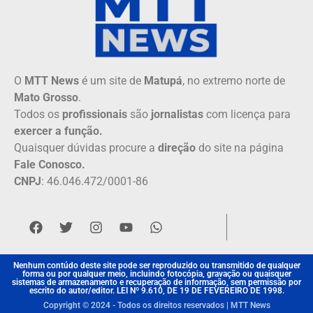
O
MTT News
é um site de
Matupá
, no extremo norte de
Mato Grosso
.
Todos os
profissionais
são
jornalistas
com licença para
exercer a função.
Quaisquer dúvidas procure a
direção
do site na página
Fale Conosco.
CNPJ
: 46.046.472/0001-86
Nenhum contúdo deste site pode ser reproduzido ou transmitido de qualquer
forma ou por qualquer meio, incluindo fotocópia, gravação ou quaisquer
sistemas de armazenamento e recuperação de informação, sem permissão por
escrito do autor/editor. LEI Nº 9.610, DE 19 DE FEVEREIRO DE 1998.
Copyright © 2024 - Todos os direitos reservados | MTT News