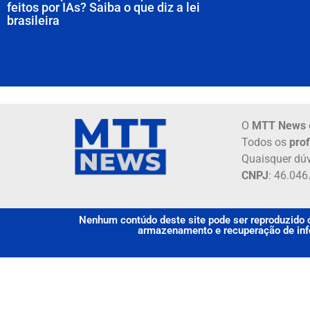
feitos por IAs? Saiba o que diz a lei
brasileira
O
MTT News
Todos os
prof
Quaisquer dúv
CNPJ
: 46.04
Nenhum contúdo deste site pode ser reproduzido o
armazenamento e recuperação de info