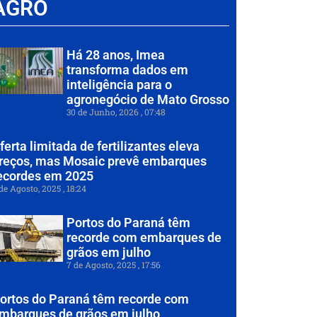
AGRO
Há 28 anos, Imea
transforma dados em
inteligência para o
agronegócio de Mato Grosso
30 de Junho, 2026
07:48
ferta limitada de fertilizantes eleva
reços, mas Mosaic prevê embarques
ecordes em 2025
de Agosto, 2025
18:24
Portos do Paraná têm
recorde com embarques de
grãos em julho
7 de Agosto, 2025
17:56
ortos do Paraná têm recorde com
mbarques de grãos em julho