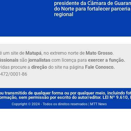
presidente da Câmara de Guaran
do Norte para fortalecer parceria
regional
é um site de
Matupá
, no extremo norte de
Mato Grosso
.
issionais
são
jornalistas
com licença para
exercer a função.
idas procure a
direção
do site na página
Fale Conosco.
6.472/0001-86
u transmitido de qualquer forma ou por qualquer meio, incluindo f
rmação, sem permissão por escrito do autor/editor. LEI Nº 9.610
Copyright © 2024 - Todos os direitos reservados | MTT News