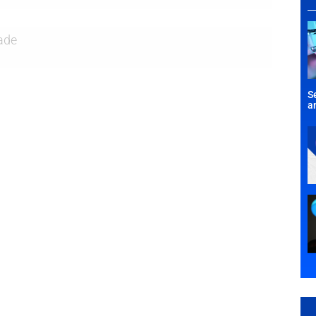
ade
S
a