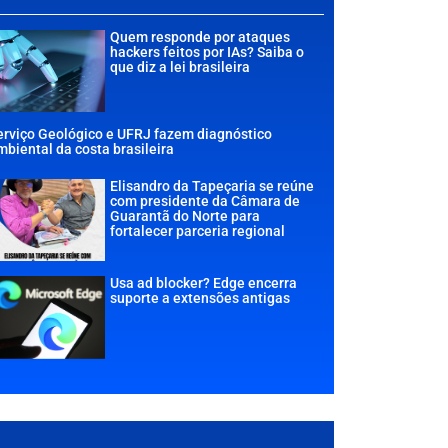
Quem responde por ataques
hackers feitos por IAs? Saiba o
que diz a lei brasileira
erviço Geológico e UFRJ fazem diagnóstico
mbiental da costa brasileira
Elisandro da Tapeçaria se reúne
com presidente da Câmara de
Guarantã do Norte para
fortalecer parceria regional
Usa ad blocker? Edge encerra
suporte a extensões antigas