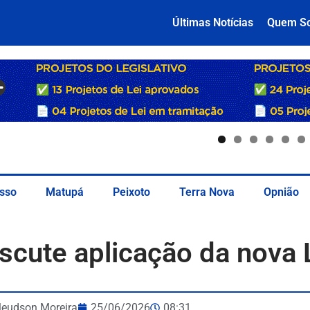
Últimas Notícias
Quem S
sso
Matupá
Peixoto
Terra Nova
Opnião
scute aplicação da nova
leudson Moreira
25/06/2026
08:31